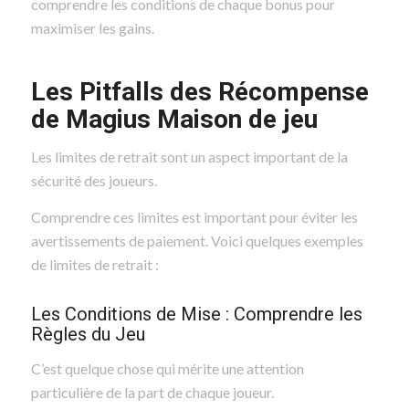
comprendre les conditions de chaque bonus pour
maximiser les gains.
Les Pitfalls des Récompense
de Magius Maison de jeu
Les limites de retrait sont un aspect important de la
sécurité des joueurs.
Comprendre ces limites est important pour éviter les
avertissements de paiement. Voici quelques exemples
de limites de retrait :
Les Conditions de Mise : Comprendre les
Règles du Jeu
C’est quelque chose qui mérite une attention
particulière de la part de chaque joueur.