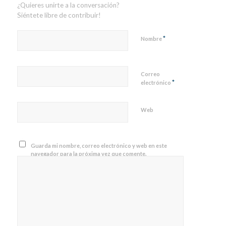
¿Quieres unirte a la conversación?
Siéntete libre de contribuir!
*
Nombre
Correo
*
electrónico
Web
Guarda mi nombre, correo electrónico y web en este
navegador para la próxima vez que comente.