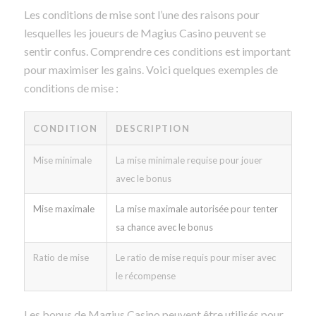
Les conditions de mise sont l’une des raisons pour
lesquelles les joueurs de Magius Casino peuvent se
sentir confus. Comprendre ces conditions est important
pour maximiser les gains. Voici quelques exemples de
conditions de mise :
CONDITION
DESCRIPTION
Mise minimale
La mise minimale requise pour jouer
avec le bonus
Mise maximale
La mise maximale autorisée pour tenter
sa chance avec le bonus
Ratio de mise
Le ratio de mise requis pour miser avec
le récompense
Les bonus de Magius Casino peuvent être utilisés pour