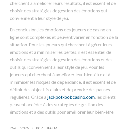
cherchent à améliorer leurs résultats, il est essentiel de
choisir des stratégies de gestion des émotions qui
conviennent à leur style de jeu.
En conclusion, les émotions des joueurs de casino en
ligne sont complexes et peuvent varier en fonction de la
situation. Pour les joueurs qui cherchent à gérer leurs
émotions et à minimiser les pertes, il est essentiel de
choisir des stratégies de gestion des émotions et des
outils qui conviennent à leur style de jeu. Pour les
joueurs qui cherchent à améliorer leur bien-être et à
minimiser les risques de dépendance, il est essentiel de
définir des objectifs clairs et de prendre des pauses
régulières. Grâce à
jackpot-bobcasino.com
, les clients
peuvent accéder à des stratégies de gestion des
émotions et à des outils pour améliorer leur bien-être.
/
26/05/2026
POR
LUFGUA