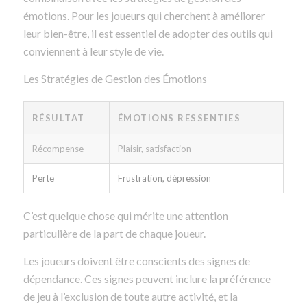
émotions. Pour les joueurs qui cherchent à améliorer
leur bien-être, il est essentiel de adopter des outils qui
conviennent à leur style de vie.
Les Stratégies de Gestion des Émotions
RÉSULTAT
ÉMOTIONS RESSENTIES
Récompense
Plaisir, satisfaction
Perte
Frustration, dépression
C’est quelque chose qui mérite une attention
particulière de la part de chaque joueur.
Les joueurs doivent être conscients des signes de
dépendance. Ces signes peuvent inclure la préférence
de jeu à l’exclusion de toute autre activité, et la