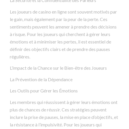
La Sécurité et la Confidentialité des Parieurs
Les joueurs de casino en ligne sont souvent motivés par
le gain, mais également par la peur de la perte. Ces
sentiments peuvent les amener à prendre des décisions
à risque. Pour les joueurs qui cherchent à gérer leurs
émotions et à minimiser les pertes, il est essentiel de
définir des objectifs clairs et de prendre des pauses
régulières.
L’Impact de la Chance sur le Bien-être des Joueurs
La Prévention de la Dépendance
Les Outils pour Gérer les Émotions
Les membres qui réussissent à gérer leurs émotions ont
plus de chances de réussir. Ces stratégies peuvent
inclure la prise de pauses, la mise en place d’objectifs, et
la résistance à l’impulsivité. Pour les joueurs qui