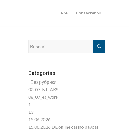
RSE
Contáctenos
Categorías
! Без рубрики
03_07_NL_AKS
08_07_es_work
1
13
15.06.2026
15.06.2026 DE online casino paypal