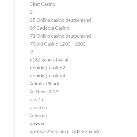
5bet Casino
6
65 Online casino deutschland
69 Cadoola Casino
71 Online casino deutschland
7Gold Casino 1200 – 1202
9
a16z generative ai
abuking-casino2
abuking-casino4
Admiral Shark
Ai News 2025
aks 1 it
aks 3 en
Allyspin
answer
apteka-24online.pl: Gdzie znaleźć