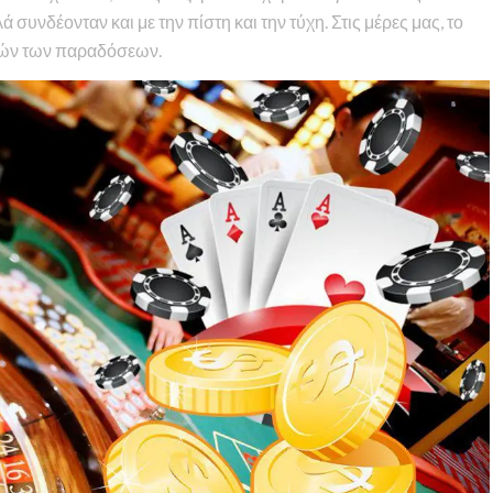
υνδέονταν και με την πίστη και την τύχη. Στις μέρες μας, το
τών των παραδόσεων.