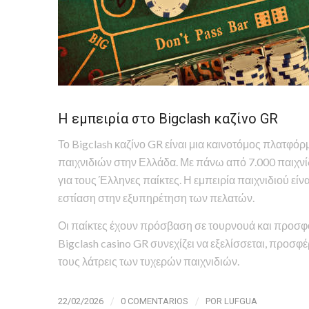
Η εμπειρία στο Bigclash καζίνο GR
Το Bigclash καζίνο GR είναι μια καινοτόμος πλατφόρμ
παιχνιδιών στην Ελλάδα. Με πάνω από 7.000 παιχνί
για τους Έλληνες παίκτες. Η εμπειρία παιχνιδιού είνα
εστίαση στην εξυπηρέτηση των πελατών.
Οι παίκτες έχουν πρόσβαση σε τουρνουά και προσφ
Bigclash casino GR συνεχίζει να εξελίσσεται, προσφ
τους λάτρεις των τυχερών παιχνιδιών.
/
/
22/02/2026
0 COMENTARIOS
POR
LUFGUA