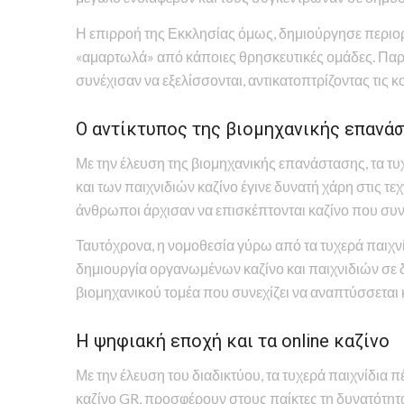
Η επιρροή της Εκκλησίας όμως, δημιούργησε περιο
«αμαρτωλά» από κάποιες θρησκευτικές ομάδες. Παρά 
συνέχισαν να εξελίσσονται, αντικατοπτρίζοντας τις κ
Ο αντίκτυπος της βιομηχανικής επανάσ
Με την έλευση της βιομηχανικής επανάστασης, τα τυ
και των παιχνιδιών καζίνο έγινε δυνατή χάρη στις τεχ
άνθρωποι άρχισαν να επισκέπτονται καζίνο που συ
Ταυτόχρονα, η νομοθεσία γύρω από τα τυχερά παιχν
δημιουργία οργανωμένων καζίνο και παιχνιδιών σε 
βιομηχανικού τομέα που συνεχίζει να αναπτύσσεται 
Η ψηφιακή εποχή και τα online καζίνο
Με την έλευση του διαδικτύου, τα τυχερά παιχνίδια π
καζίνο GR, προσφέρουν στους παίκτες τη δυνατότητ