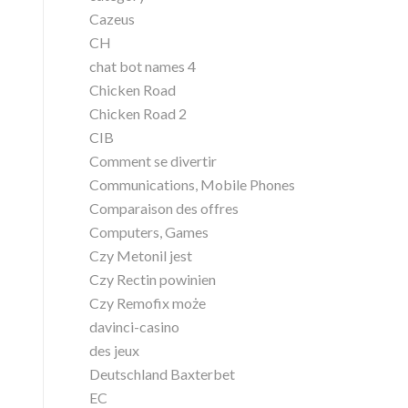
Cazeus
CH
chat bot names 4
Chicken Road
Chicken Road 2
CIB
Comment se divertir
Communications, Mobile Phones
Comparaison des offres
Computers, Games
Czy Metonil jest
Czy Rectin powinien
Czy Remofix może
davinci-casino
des jeux
Deutschland Baxterbet
EC