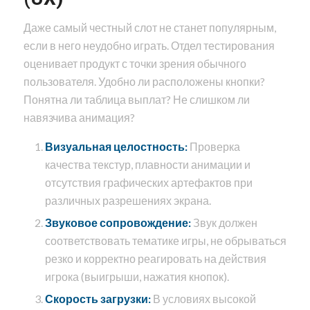
Даже самый честный слот не станет популярным,
если в него неудобно играть. Отдел тестирования
оценивает продукт с точки зрения обычного
пользователя. Удобно ли расположены кнопки?
Понятна ли таблица выплат? Не слишком ли
навязчива анимация?
Визуальная целостность:
Проверка
качества текстур, плавности анимации и
отсутствия графических артефактов при
различных разрешениях экрана.
Звуковое сопровождение:
Звук должен
соответствовать тематике игры, не обрываться
резко и корректно реагировать на действия
игрока (выигрыши, нажатия кнопок).
Скорость загрузки:
В условиях высокой