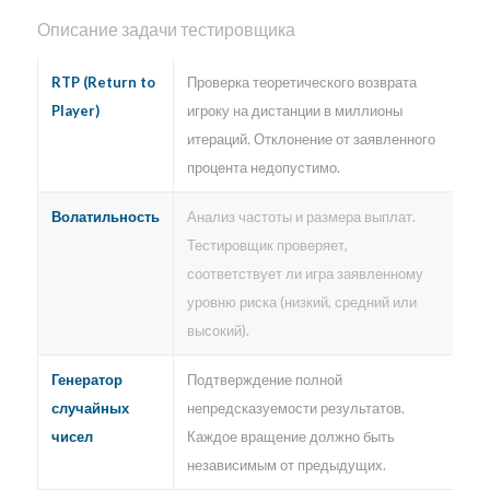
Описание задачи тестировщика
RTP (Return to
Проверка теоретического возврата
Player)
игроку на дистанции в миллионы
итераций. Отклонение от заявленного
процента недопустимо.
Волатильность
Анализ частоты и размера выплат.
Тестировщик проверяет,
соответствует ли игра заявленному
уровню риска (низкий, средний или
высокий).
Генератор
Подтверждение полной
случайных
непредсказуемости результатов.
чисел
Каждое вращение должно быть
независимым от предыдущих.