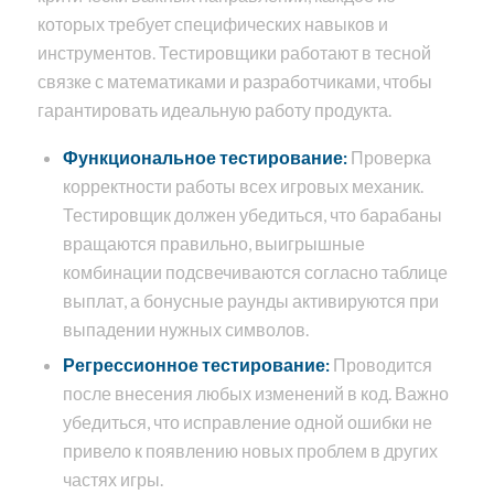
которых требует специфических навыков и
инструментов. Тестировщики работают в тесной
связке с математиками и разработчиками, чтобы
гарантировать идеальную работу продукта.
Функциональное тестирование:
Проверка
корректности работы всех игровых механик.
Тестировщик должен убедиться, что барабаны
вращаются правильно, выигрышные
комбинации подсвечиваются согласно таблице
выплат, а бонусные раунды активируются при
выпадении нужных символов.
Регрессионное тестирование:
Проводится
после внесения любых изменений в код. Важно
убедиться, что исправление одной ошибки не
привело к появлению новых проблем в других
частях игры.