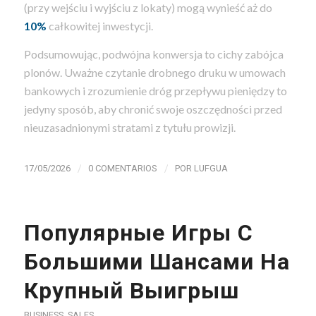
(przy wejściu i wyjściu z lokaty) mogą wynieść aż do
10%
całkowitej inwestycji.
Podsumowując, podwójna konwersja to cichy zabójca
plonów. Uważne czytanie drobnego druku w umowach
bankowych i zrozumienie dróg przepływu pieniędzy to
jedyny sposób, aby chronić swoje oszczędności przed
nieuzasadnionymi stratami z tytułu prowizji.
/
/
17/05/2026
0 COMENTARIOS
POR
LUFGUA
Популярные Игры С
Большими Шансами На
Крупный Выигрыш
BUSINESS, SALES