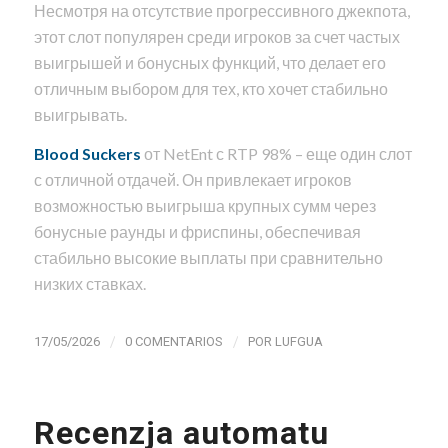
Несмотря на отсутствие прогрессивного джекпота,
этот слот популярен среди игроков за счет частых
выигрышей и бонусных функций, что делает его
отличным выбором для тех, кто хочет стабильно
выигрывать.
Blood Suckers
от NetEnt с RTP 98% – еще один слот
с отличной отдачей. Он привлекает игроков
возможностью выигрыша крупных сумм через
бонусные раунды и фриспины, обеспечивая
стабильно высокие выплаты при сравнительно
низких ставках.
/
/
17/05/2026
0 COMENTARIOS
POR
LUFGUA
Recenzja automatu