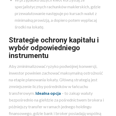
specjalistycznych rachunków maklerskich, gdzie
przewalutowanie następuje po kursach walut z
minimalną prowizją, a dopiero potem wypłacaj
środki na lokatę.
Strategie ochrony kapitału i
wybór odpowiedniego
instrumentu
Aby zminimalizować ryzyko podwójnej konwersji,
inwestor powinien zachować maksymalną ostrożność
na etapie planowania lokaty. Główną strategią jest
zmniejszenie liczby pośredników w łańcuchu
transferowym.
Idealna opcja
– to zakup waluty
bezpośrednio na giełdzie za pośrednictwem brokera i
późniejszy transfer w ramach jednego holdingu
finansowego, gdzie bank i broker posiadają wspólną