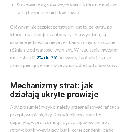
Stosowanie egzotycznych walut, które nie mają ze
sobą bezpośrednich kwotowań.
Głównym niebezpieczeństwem jest to, że kursy, po
których następuje ta automatyczna wymiana, są
ustalane jednostronnie przez banki i często znacznie
różnią się od wartości wymiany. W rezultacie inwestor
może stracić
2% do 7%
od kwoty kapitału jeszcze
zanim pieniądze zaczną przynosić dochód odsetkowy.
Mechanizmy strat: jak
działają ukryte prowizje
Aby zrozumieć ryzyko, należy przeanalizować łańcuch
przepływu pieniędzy. Kiedy inicjujesz transfer
depozytu, w proces mogą być zaangażowane trzy
strony: bank wysyłający, bank korespondent i bank