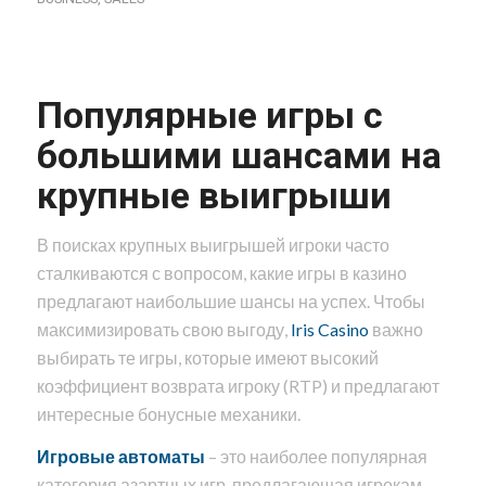
Популярные игры с
большими шансами на
крупные выигрыши
В поисках крупных выигрышей игроки часто
сталкиваются с вопросом, какие игры в казино
предлагают наибольшие шансы на успех. Чтобы
максимизировать свою выгоду,
Iris Casino
важно
выбирать те игры, которые имеют высокий
коэффициент возврата игроку (RTP) и предлагают
интересные бонусные механики.
Игровые автоматы
– это наиболее популярная
категория азартных игр, предлагающая игрокам