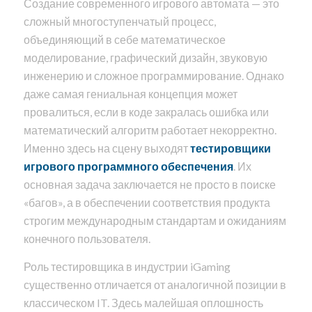
Создание современного игрового автомата — это
сложный многоступенчатый процесс,
объединяющий в себе математическое
моделирование, графический дизайн, звуковую
инженерию и сложное программирование. Однако
даже самая гениальная концепция может
провалиться, если в коде закралась ошибка или
математический алгоритм работает некорректно.
Именно здесь на сцену выходят
тестировщики
игрового программного обеспечения
. Их
основная задача заключается не просто в поиске
«багов», а в обеспечении соответствия продукта
строгим международным стандартам и ожиданиям
конечного пользователя.
Роль тестировщика в индустрии iGaming
существенно отличается от аналогичной позиции в
классическом IT. Здесь малейшая оплошность