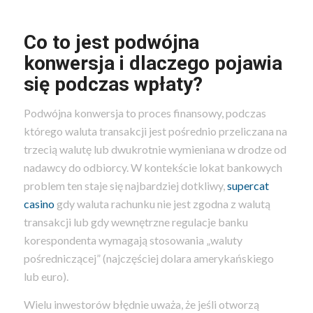
Co to jest podwójna
konwersja i dlaczego pojawia
się podczas wpłaty?
Podwójna konwersja to proces finansowy, podczas
którego waluta transakcji jest pośrednio przeliczana na
trzecią walutę lub dwukrotnie wymieniana w drodze od
nadawcy do odbiorcy. W kontekście lokat bankowych
problem ten staje się najbardziej dotkliwy,
supercat
casino
gdy waluta rachunku nie jest zgodna z walutą
transakcji lub gdy wewnętrzne regulacje banku
korespondenta wymagają stosowania „waluty
pośredniczącej” (najczęściej dolara amerykańskiego
lub euro).
Wielu inwestorów błędnie uważa, że ​​jeśli otworzą