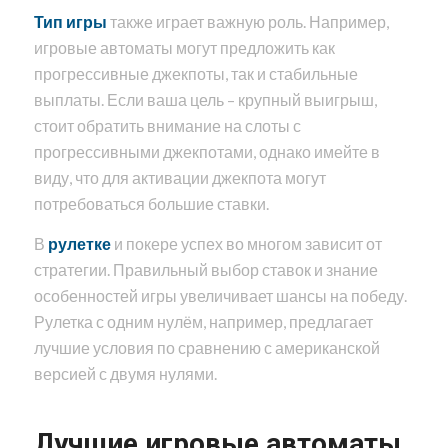
Тип игры
также играет важную роль. Например,
игровые автоматы могут предложить как
прогрессивные джекпоты, так и стабильные
выплаты. Если ваша цель – крупный выигрыш,
стоит обратить внимание на слоты с
прогрессивными джекпотами, однако имейте в
виду, что для активации джекпота могут
потребоваться большие ставки.
В
рулетке
и покере успех во многом зависит от
стратегии. Правильный выбор ставок и знание
особенностей игры увеличивает шансы на победу.
Рулетка с одним нулём, например, предлагает
лучшие условия по сравнению с американской
версией с двумя нулями.
Лучшие игровые автоматы