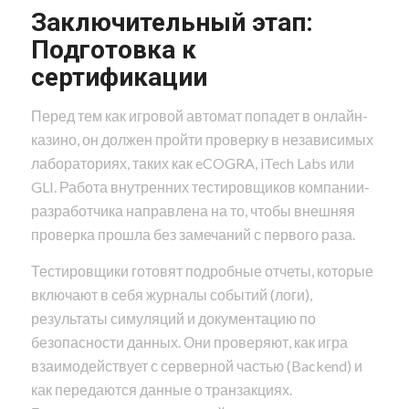
Заключительный этап:
Подготовка к
сертификации
Перед тем как игровой автомат попадет в онлайн-
казино, он должен пройти проверку в независимых
лабораториях, таких как eCOGRA, iTech Labs или
GLI. Работа внутренних тестировщиков компании-
разработчика направлена на то, чтобы внешняя
проверка прошла без замечаний с первого раза.
Тестировщики готовят подробные отчеты, которые
включают в себя журналы событий (логи),
результаты симуляций и документацию по
безопасности данных. Они проверяют, как игра
взаимодействует с серверной частью (Backend) и
как передаются данные о транзакциях.