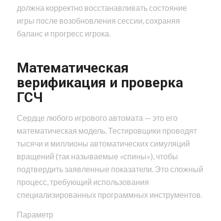
должна корректно восстанавливать состояние
игры после возобновления сессии, сохраняя
баланс и прогресс игрока.
Математическая
верификация и проверка
ГСЧ
Сердце любого игрового автомата — это его
математическая модель. Тестировщики проводят
тысячи и миллионы автоматических симуляций
вращений (так называемые «спины»), чтобы
подтвердить заявленные показатели. Это сложный
процесс, требующий использования
специализированных программных инструментов.
Параметр