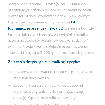
następująco: Korona -> Dolar (Visa) -> Funt (Bank
przejmujący). Łańcuch ten obejmuje stawki systemu
płatności i stawki wewnętrzne banku. Największym
błędem jest wyrażenie zgody na usługę
DCC
(dynamiczne przeliczanie walut)
. Dzieje się tak, gdy
terminal lub strona internetowa wyświetla monit o
natychmiastowe sprawdzenie kwoty w „rodzimej”
walucie. Prawie zawsze dzieje się to po zawyżonej
stawce, która jest o 5-10% gorsza od stawki rynkowej.
Zalecenia dotyczące minimalizacji ryzyka:
Zawsze wybieraj walutę transakcji zgodną z walutą
rachunku docelowego.
Zapoznaj się z taryfami banku dotyczącymi
przelewów zagranicznych, zwracając uwagę na
pozycję „Opłata za przeliczenie waluty”.
W przypadku dużych kwot korzystaj ze