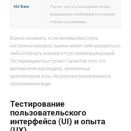
Hit Rate
Расчет частоты выпадения любых
выигрышных комбинаций в основном
и бонусных режимах.
Важно понимать: если математика слота
настроена неверно, казино может либо разориться,
либо отпугнуть игроков отсутствием выигрышей.
Тестировщики выступают гарантом того, что
математическая модель, заложенная
архитектором игры, безупречно реализована в
программном коде.
Тестирование
пользовательского
интерфейса (UI) и опыта
(UX)