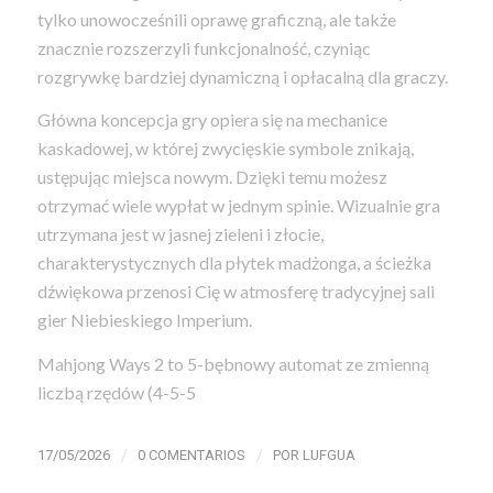
tylko unowocześnili oprawę graficzną, ale także
znacznie rozszerzyli funkcjonalność, czyniąc
rozgrywkę bardziej dynamiczną i opłacalną dla graczy.
Główna koncepcja gry opiera się na mechanice
kaskadowej, w której zwycięskie symbole znikają,
ustępując miejsca nowym. Dzięki temu możesz
otrzymać wiele wypłat w jednym spinie. Wizualnie gra
utrzymana jest w jasnej zieleni i złocie,
charakterystycznych dla płytek madżonga, a ścieżka
dźwiękowa przenosi Cię w atmosferę tradycyjnej sali
gier Niebieskiego Imperium.
Mahjong Ways 2 to 5-bębnowy automat ze zmienną
liczbą rzędów (4-5-5
/
/
17/05/2026
0 COMENTARIOS
POR
LUFGUA