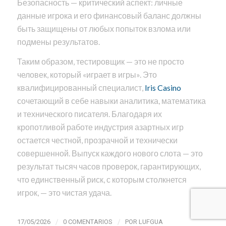
Безопасность — критический аспект: личные
данные игрока и его финансовый баланс должны
быть защищены от любых попыток взлома или
подмены результатов.
Таким образом, тестировщик — это не просто
человек, который «играет в игры». Это
квалифицированный специалист,
Iris Casino
сочетающий в себе навыки аналитика, математика
и технического писателя. Благодаря их
кропотливой работе индустрия азартных игр
остается честной, прозрачной и технически
совершенной. Выпуск каждого нового слота — это
результат тысяч часов проверок, гарантирующих,
что единственный риск, с которым столкнется
игрок, — это чистая удача.
/
/
17/05/2026
0 COMENTARIOS
POR
LUFGUA