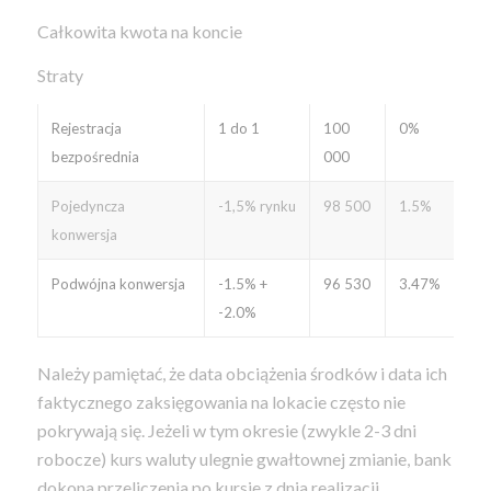
Całkowita kwota na koncie
Straty
Rejestracja
1 do 1
100
0%
bezpośrednia
000
Pojedyncza
-1,5% rynku
98 500
1.5%
konwersja
Podwójna konwersja
-1.5% +
96 530
3.47%
-2.0%
Należy pamiętać, że data obciążenia środków i data ich
faktycznego zaksięgowania na lokacie często nie
pokrywają się. Jeżeli w tym okresie (zwykle 2-3 dni
robocze) kurs waluty ulegnie gwałtownej zmianie, bank
dokona przeliczenia po kursie z dnia realizacji