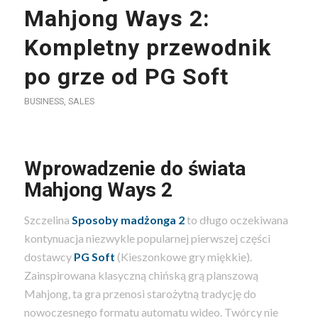
Mahjong Ways 2:
Kompletny przewodnik
po grze od PG Soft
BUSINESS, SALES
Wprowadzenie do świata
Mahjong Ways 2
Szczelina
Sposoby madżonga 2
to długo oczekiwana
kontynuacja niezwykle popularnej pierwszej części
dostawcy
PG Soft
(Kieszonkowe gry miękkie).
Zainspirowana klasyczną chińską grą planszową
Mahjong, ta gra przenosi starożytną tradycję do
nowoczesnego formatu automatu wideo. Twórcy nie