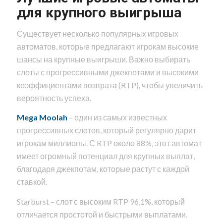
для крупного выигрыша
Существует несколько популярных игровых
автоматов, которые предлагают игрокам высокие
шансы на крупные выигрыши. Важно выбирать
слоты с прогрессивными джекпотами и высокими
коэффициентами возврата (RTP), чтобы увеличить
вероятность успеха.
Mega Moolah
– один из самых известных
прогрессивных слотов, который регулярно дарит
игрокам миллионы. С RTP около 88%, этот автомат
имеет огромный потенциал для крупных выплат,
благодаря джекпотам, которые растут с каждой
ставкой.
Starburst – слот с высоким RTP 96,1%, который
отличается простотой и быстрыми выплатами.