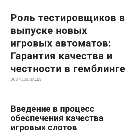
Роль тестировщиков в
выпуске новых
игровых автоматов:
Гарантия качества и
честности в гемблинге
BUSINESS, SALES
Введение в процесс
обеспечения качества
игровых слотов