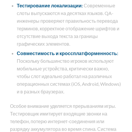
Тестирование локализации:
Современные
слоты выпускаются на десятках языков. QA-
инженеры проверяют правильность перевода
терминов, корректное отображение шрифтов и
отсутствие выхода текста за границы
графических элементов.
Совместимость и кроссплатформенность:
Поскольку большинство игроков используют
мобильные устройства, критически важно,
чтобы слот идеально работал на различных
операционных системах (iOS, Android, Windows)
и в разных браузерах.
Особое внимание уделяется прерываниям игры.
Тестировщик имитирует входящие звонки на
телефон, потерю интернет-соединения или
разрядку аккумулятора во время спина. Система