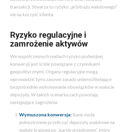
transakcji. Stwarza to ryzyko „arbitrażu walutowego”
nie na korzyść klienta.
Ryzyko regulacyjne i
zamrożenie aktywów
We współczesnych realiach ryzyko podwójnej
konwersji jest ściśle powiązane z czynnikami
geopolitycznymi. Organy regulacyjne mogą
wprowadzić tymczasowe zasady uniemożliwiające
bezpośrednie wykonywanie obowiązków w walucie
depozytu. W takich scenariuszach powstają
następujące zagrożenia:
Wymuszona konwersja:
Bank może
jednostronnie przeliczyć depozyty walutowe na
walutę krajową po „kursie urzędowym”, który