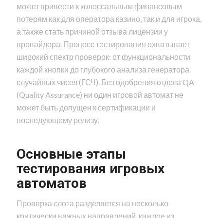
может привести к колоссальным финансовым
потерям как для оператора казино, так и для игрока,
а также стать причиной отзыва лицензии у
провайдера. Процесс тестирования охватывает
широкий спектр проверок: от функциональности
каждой кнопки до глубокого анализа генератора
случайных чисел (ГСЧ). Без одобрения отдела QA
(Quality Assurance) ни один игровой автомат не
может быть допущен к сертификации и
последующему релизу.
Основные этапы
тестирования игровых
автоматов
Проверка слота разделяется на несколько
критически важных направлений, каждое из