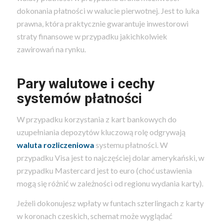
dokonania płatności w walucie pierwotnej. Jest to luka
prawna, która praktycznie gwarantuje inwestorowi
straty finansowe w przypadku jakichkolwiek
zawirowań na rynku.
Pary walutowe i cechy
systemów płatności
W przypadku korzystania z kart bankowych do
uzupełniania depozytów kluczową rolę odgrywają
waluta rozliczeniowa
systemu płatności. W
przypadku Visa jest to najczęściej dolar amerykański, w
przypadku Mastercard jest to euro (choć ustawienia
mogą się różnić w zależności od regionu wydania karty).
Jeżeli dokonujesz wpłaty w funtach szterlingach z karty
w koronach czeskich, schemat może wyglądać