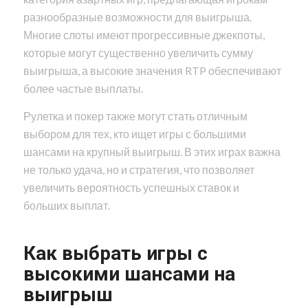
разнообразные возможности для выигрыша.
Многие слоты имеют прогрессивные джекпоты,
которые могут существенно увеличить сумму
выигрыша, а высокие значения RTP обеспечивают
более частые выплаты.
Рулетка и покер также могут стать отличным
выбором для тех, кто ищет игры с большими
шансами на крупный выигрыш. В этих играх важна
не только удача, но и стратегия, что позволяет
увеличить вероятность успешных ставок и
больших выплат.
Как выбрать игры с
высокими шансами на
выигрыш