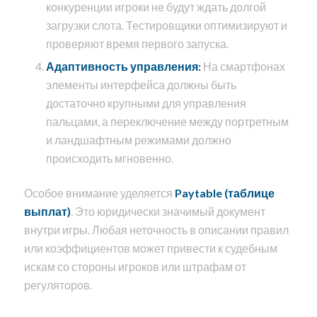
конкуренции игроки не будут ждать долгой
загрузки слота. Тестировщики оптимизируют и
проверяют время первого запуска.
Адаптивность управления:
На смартфонах
элементы интерфейса должны быть
достаточно крупными для управления
пальцами, а переключение между портретным
и ландшафтным режимами должно
происходить мгновенно.
Особое внимание уделяется
Paytable (таблице
выплат)
. Это юридически значимый документ
внутри игры. Любая неточность в описании правил
или коэффициентов может привести к судебным
искам со стороны игроков или штрафам от
регуляторов.