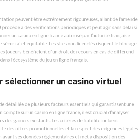
ntation peuvent être extrêmement rigoureuses, allant de l’amende
J procède à des vérifications périodiques et peut agir sans délai si
ionner un casino en ligne france autorisé par l’autorité française
e sécurisé et équitable. Les sites non licenciés risquent le blocage
les joueurs bénéficient d’ un droit de recours en cas de différend
 dans l’écosystème du jeu en ligne français.
 sélectionner un casino virtuel
 détaillée de plusieurs facteurs essentiels qui garantissent une
n compte sur un casino en ligne france, il est crucial d’analyser
urs des gamers existants. Les critères de fiabilité incluent
lité des offres promotionnelles et la respect des exigences légales
n avant ses données réglementaires et met à disposition des