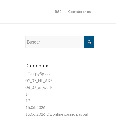
RSE
Contáctenos
Categorías
! Без рубрики
03_07_NL_AKS
08_07_es_work
1
13
15.06.2026
15.06.2026 DE online casino paypal