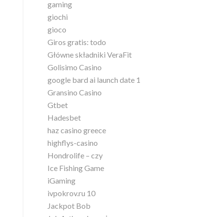
gaming
giochi
gioco
Giros gratis: todo
Główne składniki VeraFit
Golisimo Casino
google bard ai launch date 1
Gransino Casino
Gtbet
Hadesbet
haz casino greece
highflys-casino
Hondrolife – czy
Ice Fishing Game
iGaming
ivpokrov.ru 10
Jackpot Bob