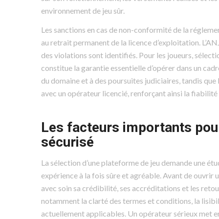
environnement de jeu sûr.
Les sanctions en cas de non-conformité de la régleme
au retrait permanent de la licence d’exploitation. L’AN
des violations sont identifiés. Pour les joueurs, sélect
constitue la garantie essentielle d’opérer dans un cadr
du domaine et à des poursuites judiciaires, tandis que 
avec un opérateur licencié, renforçant ainsi la fiabilité
Les facteurs importants pour
sécurisé
La sélection d’une plateforme de jeu demande une étude
expérience à la fois sûre et agréable. Avant de ouvrir u
avec soin sa crédibilité, ses accréditations et les reto
notamment la clarté des termes et conditions, la lisibi
actuellement applicables. Un opérateur sérieux met e