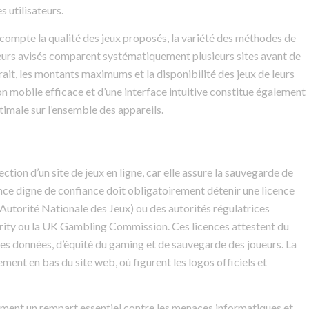
 utilisateurs.
compte la qualité des jeux proposés, la variété des méthodes de
oueurs avisés comparent systématiquement plusieurs sites avant de
trait, les montants maximums et la disponibilité des jeux de leurs
on mobile efficace et d’une interface intuitive constitue également
timale sur l’ensemble des appareils.
ction d’un site de jeux en ligne, car elle assure la sauvegarde de
ance digne de confiance doit obligatoirement détenir une licence
utorité Nationale des Jeux) ou des autorités régulatrices
rity ou la UK Gambling Commission. Ces licences attestent du
es données, d’équité du gaming et de sauvegarde des joueurs. La
ment en bas du site web, où figurent les logos officiels et
rment un rempart essentiel contre les menaces informatiques et