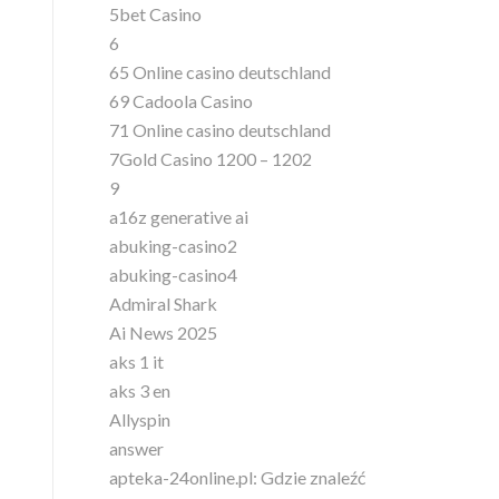
5bet Casino
6
65 Online casino deutschland
69 Cadoola Casino
71 Online casino deutschland
7Gold Casino 1200 – 1202
9
a16z generative ai
abuking-casino2
abuking-casino4
Admiral Shark
Ai News 2025
aks 1 it
aks 3 en
Allyspin
answer
apteka-24online.pl: Gdzie znaleźć