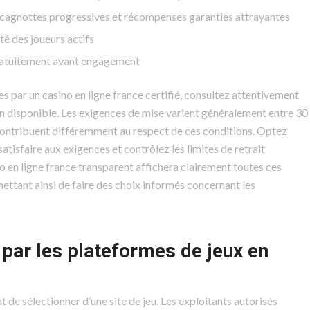
cagnottes progressives et récompenses garanties attrayantes
té des joueurs actifs
gratuitement avant engagement
par un casino en ligne france certifié, consultez attentivement
n disponible. Les exigences de mise varient généralement entre 30
x contribuent différemment au respect de ces conditions. Optez
atisfaire aux exigences et contrôlez les limites de retrait
 en ligne france transparent affichera clairement toutes ces
ettant ainsi de faire des choix informés concernant les
par les plateformes de jeux en
 de sélectionner d’une site de jeu. Les exploitants autorisés