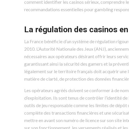
comment identifier les casinos sérieux, comprendre les
recommandations essentielles pour gambling responsab
La régulation des casinos en 
La France bénéficie d’un système de régulation rigoure
2010. L’Autorité Nationale des Jeux (ANJ), ancienneme
nécessaires aux opérateurs désirant offrir leurs servic
garantissant ainsi la sécurité des gamers et la prévent
légalement sur le territoire français doit acquérir une
matière de clarté, de protection des données financière
Les opérateurs agréés doivent se conformer à de nom
d’exploitation. Ils sont tenus de contrôler l’identité d
outils de jeu responsable comme les limites de dépôt o
complète des transactions financières et une sécurisa
mettre en avant son numéro de licence sur son site int
sur son fonctionnement, les versements réalisés et les