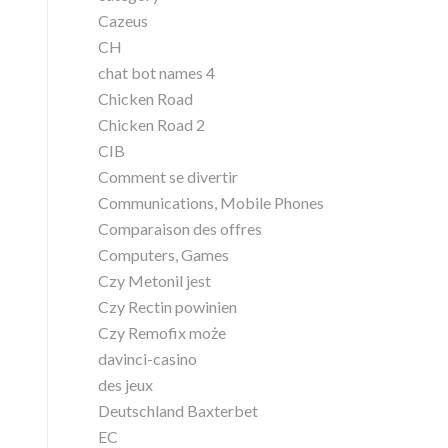
Cazeus
CH
chat bot names 4
Chicken Road
Chicken Road 2
CIB
Comment se divertir
Communications, Mobile Phones
Comparaison des offres
Computers, Games
Czy Metonil jest
Czy Rectin powinien
Czy Remofix może
davinci-casino
des jeux
Deutschland Baxterbet
EC