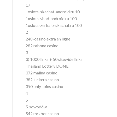
17
1xslots-skachat-android.ru 10
1xslots-vhod-android.ru 100
1xslots-zerkalo-skachat.ru 100
2
248-casino extra en ligne
282 rabona casino
3
3) 1000 links + 50 sitewide links
Thailand Lottery DONE
372 malina casino
382 luckera casino
390 only spins casino
4
5
5 powodów
542 mrxbet casino