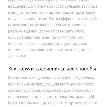
вращений. Если сумма бонусов большая, то лучше
выводить ее частями с призовыми, которые были
получены с депозитов. Это коэффициент, который
показывает, во сколько раз сумма ставок на
реальные деньги должна превышать сумму
бонуса. Например, новички могут получить
бесплатные спины за регистрацию, тогда как
постоянные за свою активность на площадке и
депозиты.
Как получить фриспины: все способы
Как получить бездепозитный бонус в Play Fortuna,
если письмо не пришло? Для этого нужно просто
соблюсти условия, которые представляют собой
определенное количество ставок или вращений!
Как в настольных играх казино – Cryptocasino, так и