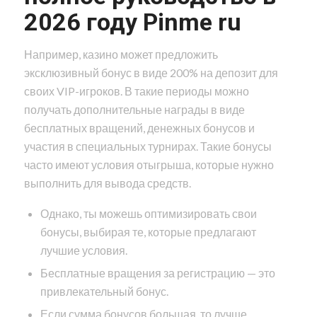
2026 году Pinme ru
Например, казино может предложить
эксклюзивный бонус в виде 200% на депозит для
своих VIP-игроков. В такие периоды можно
получать дополнительные награды в виде
бесплатных вращений, денежных бонусов и
участия в специальных турнирах. Такие бонусы
часто имеют условия отыгрыша, которые нужно
выполнить для вывода средств.
Однако, ты можешь оптимизировать свои
бонусы, выбирая те, которые предлагают
лучшие условия.
Бесплатные вращения за регистрацию — это
привлекательный бонус.
Если сумма бонусов большая, то лучше