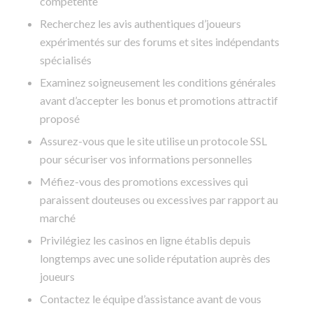
compétente
Recherchez les avis authentiques d’joueurs
expérimentés sur des forums et sites indépendants
spécialisés
Examinez soigneusement les conditions générales
avant d’accepter les bonus et promotions attractif
proposé
Assurez-vous que le site utilise un protocole SSL
pour sécuriser vos informations personnelles
Méfiez-vous des promotions excessives qui
paraissent douteuses ou excessives par rapport au
marché
Privilégiez les casinos en ligne établis depuis
longtemps avec une solide réputation auprès des
joueurs
Contactez le équipe d’assistance avant de vous