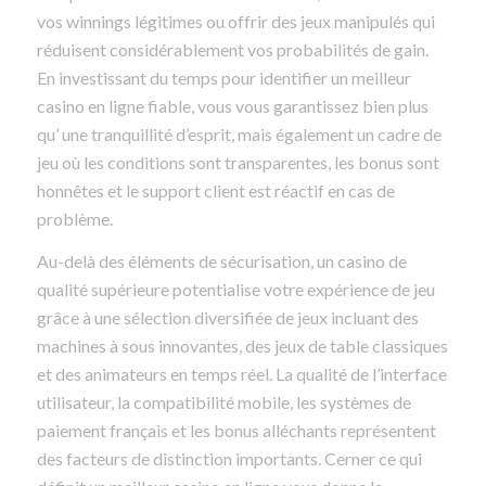
vos winnings légitimes ou offrir des jeux manipulés qui
réduisent considérablement vos probabilités de gain.
En investissant du temps pour identifier un meilleur
casino en ligne fiable, vous vous garantissez bien plus
qu’ une tranquillité d’esprit, mais également un cadre de
jeu où les conditions sont transparentes, les bonus sont
honnêtes et le support client est réactif en cas de
problème.
Au-delà des éléments de sécurisation, un casino de
qualité supérieure potentialise votre expérience de jeu
grâce à une sélection diversifiée de jeux incluant des
machines à sous innovantes, des jeux de table classiques
et des animateurs en temps réel. La qualité de l’interface
utilisateur, la compatibilité mobile, les systèmes de
paiement français et les bonus alléchants représentent
des facteurs de distinction importants. Cerner ce qui