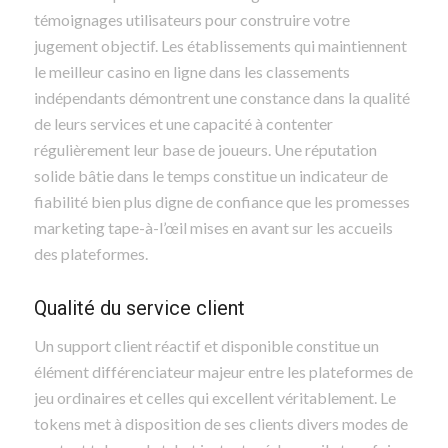
témoignages utilisateurs pour construire votre
jugement objectif. Les établissements qui maintiennent
le meilleur casino en ligne dans les classements
indépendants démontrent une constance dans la qualité
de leurs services et une capacité à contenter
régulièrement leur base de joueurs. Une réputation
solide bâtie dans le temps constitue un indicateur de
fiabilité bien plus digne de confiance que les promesses
marketing tape-à-l’œil mises en avant sur les accueils
des plateformes.
Qualité du service client
Un support client réactif et disponible constitue un
élément différenciateur majeur entre les plateformes de
jeu ordinaires et celles qui excellent véritablement. Le
tokens met à disposition de ses clients divers modes de