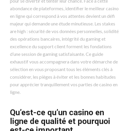
pour se divertir et tenter leur chance. Face à cette
abondance de plateformes, identifier le meilleur casino
en ligne qui correspond à vos attentes devient un défi
majeur qui demande une étude minutieuse. Les stakes
are high : sécurité de vos données personnelles, solidité
des opérations bancaires, intégrité du gaming et
excellence du support client forment les fondations
d’une session de gaming satisfaisante. Ce guide
exhaustif vous accompagnera dans votre démarche de
sélection en vous proposant tous les éléments clés à
considérer, les pièges à éviter et les bonnes habitudes
pour apprécier tranquillement vos parties de casino en
ligne.
Qu’est-ce qu’un casino en
ligne de qualité et pourquoi
est-ce important