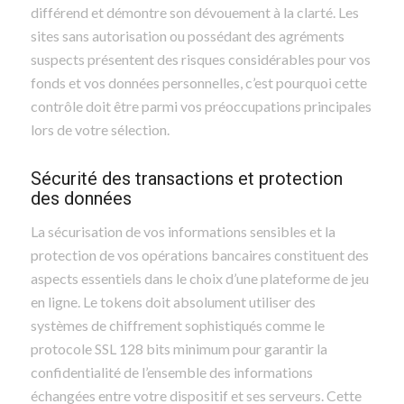
différend et démontre son dévouement à la clarté. Les
sites sans autorisation ou possédant des agréments
suspects présentent des risques considérables pour vos
fonds et vos données personnelles, c’est pourquoi cette
contrôle doit être parmi vos préoccupations principales
lors de votre sélection.
Sécurité des transactions et protection
des données
La sécurisation de vos informations sensibles et la
protection de vos opérations bancaires constituent des
aspects essentiels dans le choix d’une plateforme de jeu
en ligne. Le tokens doit absolument utiliser des
systèmes de chiffrement sophistiqués comme le
protocole SSL 128 bits minimum pour garantir la
confidentialité de l’ensemble des informations
échangées entre votre dispositif et ses serveurs. Cette