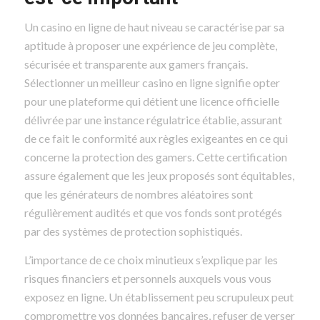
Un casino en ligne de haut niveau se caractérise par sa
aptitude à proposer une expérience de jeu complète,
sécurisée et transparente aux gamers français.
Sélectionner un meilleur casino en ligne signifie opter
pour une plateforme qui détient une licence officielle
délivrée par une instance régulatrice établie, assurant
de ce fait le conformité aux règles exigeantes en ce qui
concerne la protection des gamers. Cette certification
assure également que les jeux proposés sont équitables,
que les générateurs de nombres aléatoires sont
régulièrement audités et que vos fonds sont protégés
par des systèmes de protection sophistiqués.
L’importance de ce choix minutieux s’explique par les
risques financiers et personnels auxquels vous vous
exposez en ligne. Un établissement peu scrupuleux peut
compromettre vos données bancaires, refuser de verser