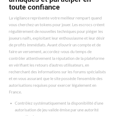
toute confiance
La vigilance représente votre meilleur rempart quand
vous cherchez un tokens pour jouer. Les escrocs créent
régulièrement de nouvelles techniques pour piéger les
joueurs naïfs, exploitant leur enthousiasme et leur désir
de profits immédiats. Avant d’ouvrir un compte et de
faire un versement, accordez-vous du temps de
contrôler attentivement la réputation de la plateforme
en vérifiant les retours d’autres utilisateurs, en
recherchant des informations sur les forums spécialisés
et en vous assurant que le site possède l’ensemble des
autorisations requises pour exercer légalement en
France.
Contrôlez systématiquement la disponibilité d’une
autorisation de jeu valide émise par une autorité