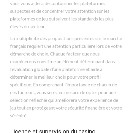
vous vous aidera de contourner les plateformes
suspectes et de concentrer votre attention sur les
plateformes de jeu qui suivent les standards les plus
élevés du secteur.
La multiplicité des propositions présentes sur le marché
français requiert une attention particulière lors de votre
démarche de choix. Chaque facteur que nous
examinerons constitue un élément déterminant dans
l’évaluation globale d’une plateforme et aide à
déterminer le meilleur choix pour votre profil
spécifique. En comprenant l’importance de chacun de
ces facteurs, vous serez en mesure de opter pour une
sélection réfléchie qui améliorera votre expérience de
jeu tout en protégeant votre sécurité financière et votre
sérénité.
Licence et supervision du casino