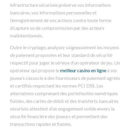
infrastructure sécurisée préserve vos informations
bancaires, vos informations personnelles et
l’enregistrement de vos actions contre toute forme
d’capture ou de compromission par des acteurs
malintentionnés.
Outre le cryptage, analysez soigneusement les moyens
de paiement proposées et leur standard de sécurité
respectif pour juger le sérieux d’un opérateur de jeu. Un
opérateur qui propose le
meilleur casino en ligne
à ses
joueurs s’associe à des fournisseurs de paiement agréés
et certifiés respectant les normes PCI DSS. Les
alternatives comprenant des portefeuilles numériques
fiables, des cartes de débit et des transferts bancaires
sécurisés attestent d’un engagement solide envers la
sécurité financière des joueurs et permettent des
transactions rapides et fiables.