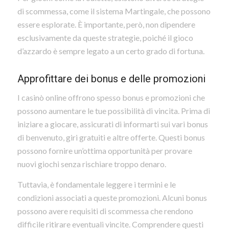
di scommessa, come il sistema Martingale, che possono
essere esplorate. È importante, però, non dipendere
esclusivamente da queste strategie, poiché il gioco
d’azzardo è sempre legato a un certo grado di fortuna.
Approfittare dei bonus e delle promozioni
I casinò online offrono spesso bonus e promozioni che
possono aumentare le tue possibilità di vincita. Prima di
iniziare a giocare, assicurati di informarti sui vari bonus
di benvenuto, giri gratuiti e altre offerte. Questi bonus
possono fornire un’ottima opportunità per provare
nuovi giochi senza rischiare troppo denaro.
Tuttavia, è fondamentale leggere i termini e le
condizioni associati a queste promozioni. Alcuni bonus
possono avere requisiti di scommessa che rendono
difficile ritirare eventuali vincite. Comprendere questi