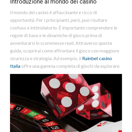
Introduzione al mondo dei casinò
Il mondo dei casinò è affascinante e ricco di
opportunità. Per i principianti, però, può risultare
confuso e intimidatorio. È importante comprendere le
regole di base e le dinamiche di gioco prima di
avventurarsi in scommesse reali. Attraverso questa
guida, scoprirai come affrontare il gioco con maggiore
sicurezza e strategia. Ad esempio, il
Rainbet casino
Italia
offre una gamma completa di giochi da esplorare.