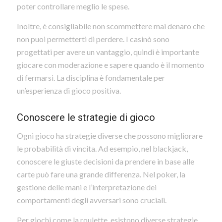
poter controllare meglio le spese.
Inoltre, è consigliabile non scommettere mai denaro che
non puoi permetterti di perdere. I casinò sono
progettati per avere un vantaggio, quindi è importante
giocare con moderazione e sapere quando è il momento
di fermarsi. La disciplina è fondamentale per
un’esperienza di gioco positiva.
Conoscere le strategie di gioco
Ogni gioco ha strategie diverse che possono migliorare
le probabilità di vincita. Ad esempio, nel blackjack,
conoscere le giuste decisioni da prendere in base alle
carte può fare una grande differenza. Nel poker, la
gestione delle mani e l’interpretazione dei
comportamenti degli avversari sono cruciali.
Per giochi come la roulette, esistono diverse strategie