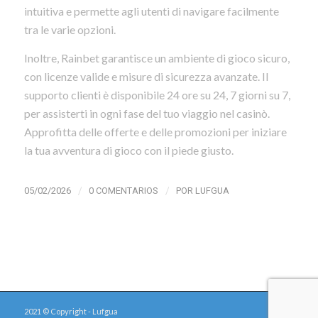
intuitiva e permette agli utenti di navigare facilmente
tra le varie opzioni.
Inoltre, Rainbet garantisce un ambiente di gioco sicuro,
con licenze valide e misure di sicurezza avanzate. Il
supporto clienti è disponibile 24 ore su 24, 7 giorni su 7,
per assisterti in ogni fase del tuo viaggio nel casinò.
Approfitta delle offerte e delle promozioni per iniziare
la tua avventura di gioco con il piede giusto.
/
/
05/02/2026
0 COMENTARIOS
POR
LUFGUA
2021 © Copyright - Lufgua