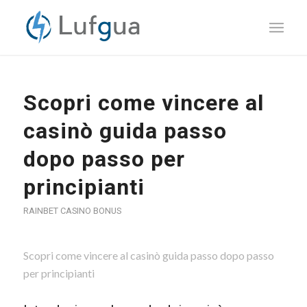
Scopri come vincere al
casinò guida passo
dopo passo per
principianti
RAINBET CASINO BONUS
Scopri come vincere al casinò guida passo dopo passo
per principianti