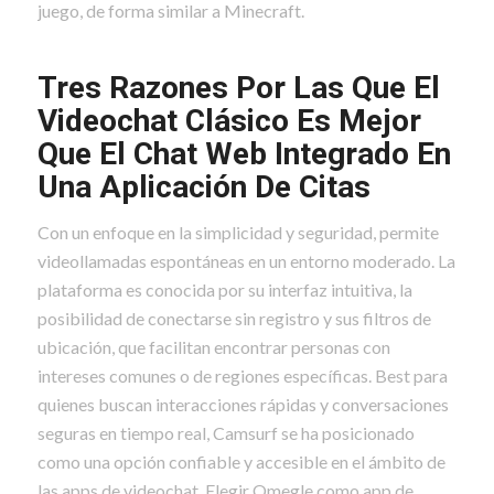
juego, de forma similar a Minecraft.
Tres Razones Por Las Que El
Videochat Clásico Es Mejor
Que El Chat Web Integrado En
Una Aplicación De Citas
Con un enfoque en la simplicidad y seguridad, permite
videollamadas espontáneas en un entorno moderado. La
plataforma es conocida por su interfaz intuitiva, la
posibilidad de conectarse sin registro y sus filtros de
ubicación, que facilitan encontrar personas con
intereses comunes o de regiones específicas. Best para
quienes buscan interacciones rápidas y conversaciones
seguras en tiempo real, Camsurf se ha posicionado
como una opción confiable y accesible en el ámbito de
las apps de videochat. Elegir Omegle como app de