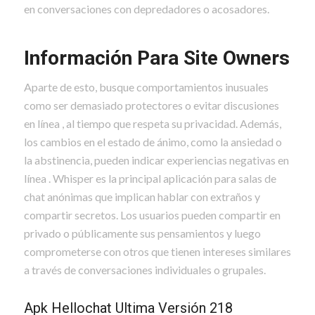
en conversaciones con depredadores o acosadores.
Información Para Site Owners
Aparte de esto, busque comportamientos inusuales
como ser demasiado protectores o evitar discusiones
en línea , al tiempo que respeta su privacidad. Además,
los cambios en el estado de ánimo, como la ansiedad o
la abstinencia, pueden indicar experiencias negativas en
línea . Whisper es la principal aplicación para salas de
chat anónimas que implican hablar con extraños y
compartir secretos. Los usuarios pueden compartir en
privado o públicamente sus pensamientos y luego
comprometerse con otros que tienen intereses similares
a través de conversaciones individuales o grupales.
Apk Hellochat Ultima Versión 218