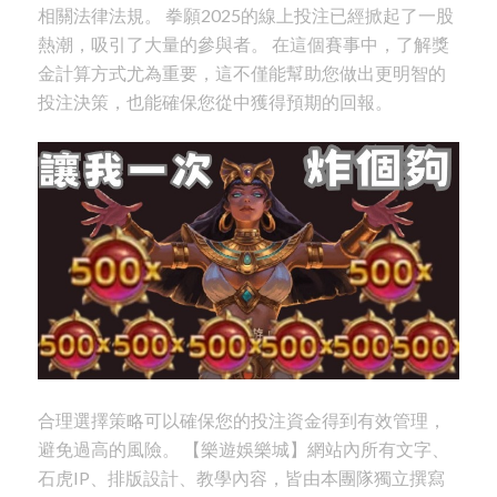
相關法律法規。 拳願2025的線上投注已經掀起了一股
熱潮，吸引了大量的參與者。 在這個賽事中，了解獎
金計算方式尤為重要，這不僅能幫助您做出更明智的
投注決策，也能確保您從中獲得預期的回報。
合理選擇策略可以確保您的投注資金得到有效管理，
避免過高的風險。 【樂遊娛樂城】網站內所有文字、
石虎IP、排版設計、教學內容，皆由本團隊獨立撰寫