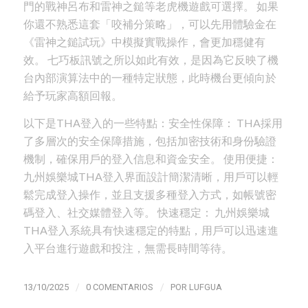
門的戰神呂布和雷神之鎚等老虎機遊戲可選擇。 如果
你還不熟悉這套「咬補分策略」，可以先用體驗金在
《雷神之鎚試玩》中模擬實戰操作，會更加穩健有
效。 七巧板訊號之所以如此有效，是因為它反映了機
台內部演算法中的一種特定狀態，此時機台更傾向於
給予玩家高額回報。
以下是THA登入的一些特點：安全性保障： THA採用
了多層次的安全保障措施，包括加密技術和身份驗證
機制，確保用戶的登入信息和資金安全。 使用便捷：
九州娛樂城THA登入界面設計簡潔清晰，用戶可以輕
鬆完成登入操作，並且支援多種登入方式，如帳號密
碼登入、社交媒體登入等。 快速穩定： 九州娛樂城
THA登入系統具有快速穩定的特點，用戶可以迅速進
入平台進行遊戲和投注，無需長時間等待。
/
/
13/10/2025
0 COMENTARIOS
POR
LUFGUA