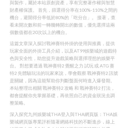
與製作，屬於本站原創資產，享有完整著作權與智慧
財產權保護。 首先，篩選得分率在100%-110%之間的
機台，避開得分率低於80%的「吃分台」。 接著，查
看未開次數和前一轉幾轉開出的數值，優先選擇這兩
個數值都在20次以上的機台。
這篇文章深入探討戰神賽特外掛的使用與推薦，提供
玩家全面的外掛工具介紹，以及AT99娛樂城的遊戲特
色與安全性，助您提升遊戲策略與選擇理想的娛樂平
台。 對想要透過 戰神賽特2 覺醒之力 試玩 或 ATG 賽
特2 先體驗玩法的玩家來說，學會觀察 戰神賽特2 訊號
是關鍵，因為這能幫助你判斷盤面何時進入爆發期。
本站整理出相關 戰神賽特2 攻略 和 戰神賽特2 打法，
都會提醒你先掌握基礎，再依照自己的資金狀況去調
整策略。
深入探究九州娛樂城THA登入與THA網頁版：THA娛
樂城網頁版專業評析隨著網絡科技的不斷進步，線上