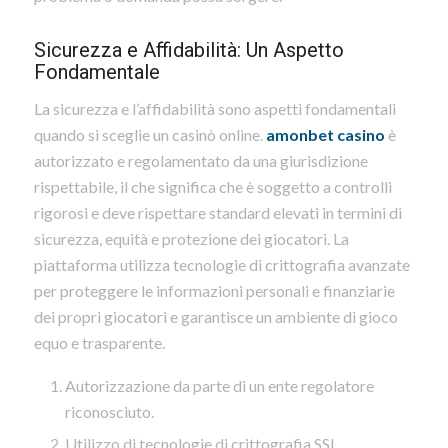
Sicurezza e Affidabilità: Un Aspetto
Fondamentale
La sicurezza e l’affidabilità sono aspetti fondamentali
quando si sceglie un casinò online.
amonbet casino
è
autorizzato e regolamentato da una giurisdizione
rispettabile, il che significa che è soggetto a controlli
rigorosi e deve rispettare standard elevati in termini di
sicurezza, equità e protezione dei giocatori. La
piattaforma utilizza tecnologie di crittografia avanzate
per proteggere le informazioni personali e finanziarie
dei propri giocatori e garantisce un ambiente di gioco
equo e trasparente.
Autorizzazione da parte di un ente regolatore
riconosciuto.
Utilizzo di tecnologie di crittografia SSL.