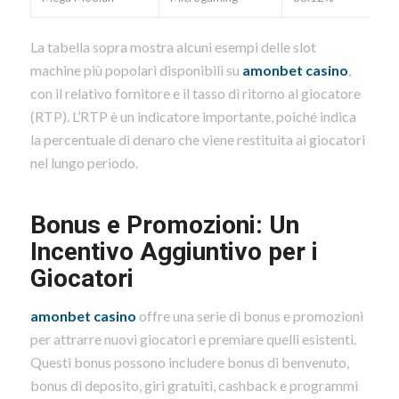
La tabella sopra mostra alcuni esempi delle slot
machine più popolari disponibili su
amonbet casino
,
con il relativo fornitore e il tasso di ritorno al giocatore
(RTP). L’RTP è un indicatore importante, poiché indica
la percentuale di denaro che viene restituita ai giocatori
nel lungo periodo.
Bonus e Promozioni: Un
Incentivo Aggiuntivo per i
Giocatori
amonbet casino
offre una serie di bonus e promozioni
per attrarre nuovi giocatori e premiare quelli esistenti.
Questi bonus possono includere bonus di benvenuto,
bonus di deposito, giri gratuiti, cashback e programmi