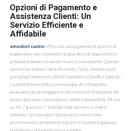
Opzioni di Pagamento e
Assistenza Clienti: Un
Servizio Efficiente e
Affidabile
amonbet casino
offre una vasta gamma di opzioni di
pagamento per consentire ai giocatori di depositare e
prelevare denaro in modo sicuro e conveniente. Queste
opzioni includono carte di credito (Visa, Mastercard),
portafogli elettronici (Skrill, Neteller) e bonifici bancari.
La piattaforma utilizza tecnologie di crittografia
avanzate per proteggere le informazioni finanziarie dei
propri giocatori. L’assistenza clienti è disponibile 24 ore
su 24, 7 giorni su 7, tramite chat dal vivo, e-mail e
telefono. Gli operatori del servizio clienti sono
professionali, competenti e pronti a risolvere qualsiasi
problema o domanda possa sorgere.