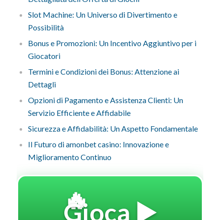
Slot Machine: Un Universo di Divertimento e
Possibilità
Bonus e Promozioni: Un Incentivo Aggiuntivo per i
Giocatori
Termini e Condizioni dei Bonus: Attenzione ai
Dettagli
Opzioni di Pagamento e Assistenza Clienti: Un
Servizio Efficiente e Affidabile
Sicurezza e Affidabilità: Un Aspetto Fondamentale
Il Futuro di amonbet casino: Innovazione e
Miglioramento Continuo
🔥
Gioca ▶️