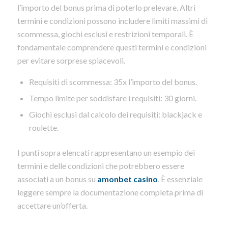
l’importo del bonus prima di poterlo prelevare. Altri
termini e condizioni possono includere limiti massimi di
scommessa, giochi esclusi e restrizioni temporali. È
fondamentale comprendere questi termini e condizioni
per evitare sorprese spiacevoli.
Requisiti di scommessa: 35x l’importo del bonus.
Tempo limite per soddisfare i requisiti: 30 giorni.
Giochi esclusi dal calcolo dei requisiti: blackjack e
roulette.
I punti sopra elencati rappresentano un esempio dei
termini e delle condizioni che potrebbero essere
associati a un bonus su
amonbet casino
. È essenziale
leggere sempre la documentazione completa prima di
accettare un’offerta.