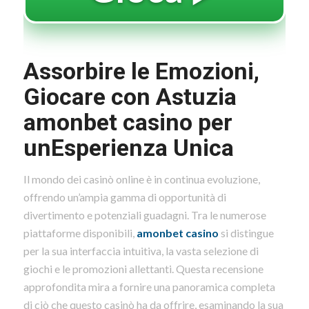
Assorbire le Emozioni,
Giocare con Astuzia
amonbet casino per
unEsperienza Unica
Il mondo dei casinò online è in continua evoluzione,
offrendo un’ampia gamma di opportunità di
divertimento e potenziali guadagni. Tra le numerose
piattaforme disponibili,
amonbet casino
si distingue
per la sua interfaccia intuitiva, la vasta selezione di
giochi e le promozioni allettanti. Questa recensione
approfondita mira a fornire una panoramica completa
di ciò che questo casinò ha da offrire, esaminando la sua