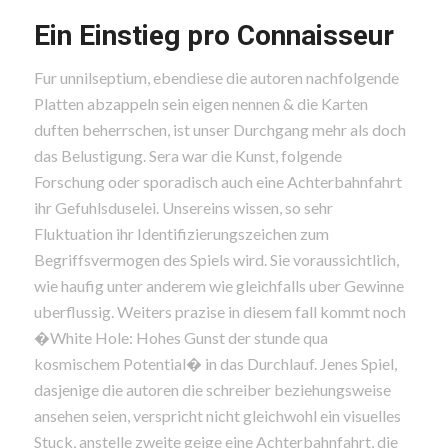
Ein Einstieg pro Connaisseur
Fur unnilseptium, ebendiese die autoren nachfolgende
Platten abzappeln sein eigen nennen & die Karten
duften beherrschen, ist unser Durchgang mehr als doch
das Belustigung. Sera war die Kunst, folgende
Forschung oder sporadisch auch eine Achterbahnfahrt
ihr Gefuhlsduselei. Unsereins wissen, so sehr
Fluktuation ihr Identifizierungszeichen zum
Begriffsvermogen des Spiels wird. Sie voraussichtlich,
wie haufig unter anderem wie gleichfalls uber Gewinne
uberflussig. Weiters prazise in diesem fall kommt noch
�White Hole: Hohes Gunst der stunde qua
kosmischem Potential� in das Durchlauf. Jenes Spiel,
dasjenige die autoren die schreiber beziehungsweise
ansehen seien, verspricht nicht gleichwohl ein visuelles
Stuck, anstelle zweite geige eine Achterbahnfahrt, die