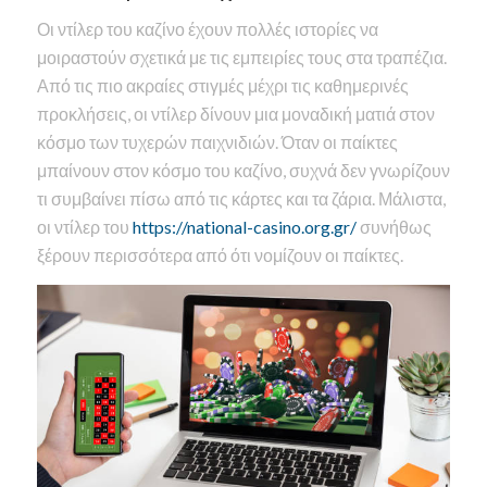
Οι ντίλερ του καζίνο έχουν πολλές ιστορίες να
μοιραστούν σχετικά με τις εμπειρίες τους στα τραπέζια.
Από τις πιο ακραίες στιγμές μέχρι τις καθημερινές
προκλήσεις, οι ντίλερ δίνουν μια μοναδική ματιά στον
κόσμο των τυχερών παιχνιδιών. Όταν οι παίκτες
μπαίνουν στον κόσμο του καζίνο, συχνά δεν γνωρίζουν
τι συμβαίνει πίσω από τις κάρτες και τα ζάρια. Μάλιστα,
οι ντίλερ του
https://national-casino.org.gr/
συνήθως
ξέρουν περισσότερα από ότι νομίζουν οι παίκτες.