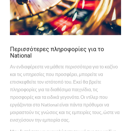
Περισσότερες πληροφορίες για το
National
Αν ενδιαφέρεστε να μάθετε περισσότερα για το καζίνο
και τις υπηρεσίες που προσφέρει, μπορείτε να
επισκεφθείτε τον ιστότοπό του. Εκεί θα βρείτε
πληροφορίες για τα διαθέσιμα παιχνίδια, τις
προσφορές και τα ειδικά γεγονότα. Οι ντίλερ που
εργάζονται στο National είναι πάντα πρόθυμοι να
μοιραστούν τις γνώσεις και τις εμπειρίες τους, ώστε να
ενισχύσουν την εμπειρία σας.