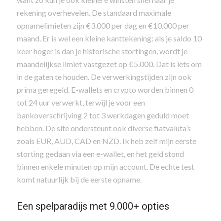
rekening overhevelen. De standaard maximale
opnamelimieten zijn €3.000 per dag en €10.000 per
maand. Er is wel een kleine kanttekening: als je saldo 10
keer hoger is dan je historische stortingen, wordt je
maandelijkse limiet vastgezet op €5.000. Dat is iets om
in de gaten te houden. De verwerkingstijden zijn ook
prima geregeld. E-wallets en crypto worden binnen 0
tot 24 uur verwerkt, terwijl je voor een
bankoverschrijving 2 tot 3 werkdagen geduld moet
hebben. De site ondersteunt ook diverse fiatvaluta’s
zoals EUR, AUD, CAD en NZD. Ik heb zelf mijn eerste
storting gedaan via een e-wallet, en het geld stond
binnen enkele minuten op mijn account. De echte test
komt natuurlijk bij de eerste opname.
Een spelparadijs met 9.000+ opties