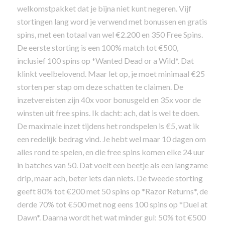
welkomstpakket dat je bijna niet kunt negeren. Vijf
stortingen lang word je verwend met bonussen en gratis
spins, met een totaal van wel €2.200 en 350 Free Spins.
De eerste storting is een 100% match tot €500,
inclusief 100 spins op *Wanted Dead or a Wild*. Dat
klinkt veelbelovend. Maar let op, je moet minimaal €25
storten per stap om deze schatten te claimen. De
inzetvereisten zijn 40x voor bonusgeld en 35x voor de
winsten uit free spins. Ik dacht: ach, dat is wel te doen.
De maximale inzet tijdens het rondspelen is €5, wat ik
een redelijk bedrag vind. Je hebt wel maar 10 dagen om
alles rond te spelen, en die free spins komen elke 24 uur
in batches van 50. Dat voelt een beetje als een langzame
drip, maar ach, beter iets dan niets. De tweede storting
geeft 80% tot €200 met 50 spins op *Razor Returns*, de
derde 70% tot €500 met nog eens 100 spins op *Duel at
Dawn*. Daarna wordt het wat minder gul: 50% tot €500